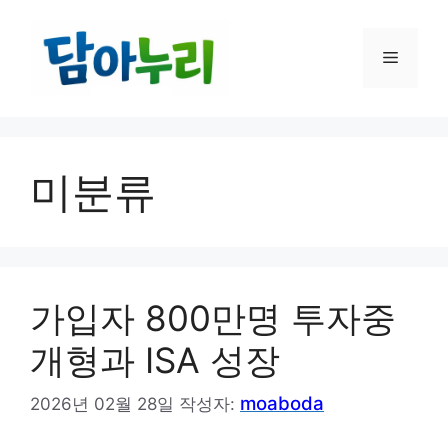
컨
텐
메
츠
로
건
뉴
너
뛰
미분류
기
가입자 800만명 투자중
개형과 ISA 성장
moaboda
2026년 02월 28일
작성자: