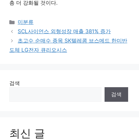
층 더 강화될 것이다.
카
미분류
테
SCL사이언스 외형성장 매출 381% 증가
고
초고수 순매수 종목 SK텔레콤 브스메드 한미반
리
도체 LG전자 큐리오시스
검색
검색
최신 글