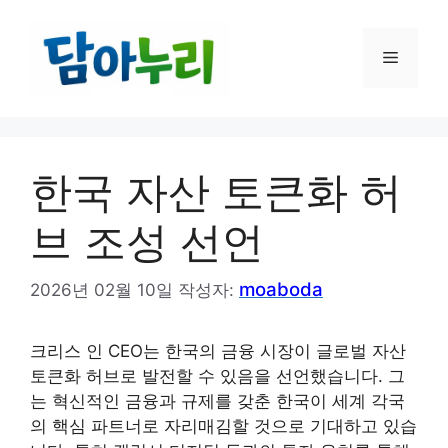
컨
텐
메
츠
로
건
뉴
너
뛰
한국 자산 토큰화 허
기
브 조성 선언
moaboda
2026년 02월 10일
작성자:
크리스 인 CEO는 한국의 금융 시장이 글로벌 자산
토큰화 허브로 발전할 수 있음을 선언했습니다. 그
는 혁신적인 금융과 규제를 갖춘 한국이 세계 각국
의 핵심 파트너로 자리매김할 것으로 기대하고 있습