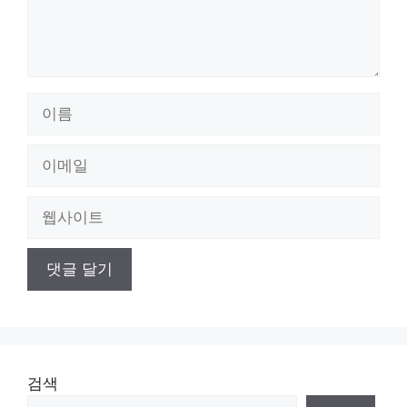
이
름
이
메
일
웹
사
이
트
검색