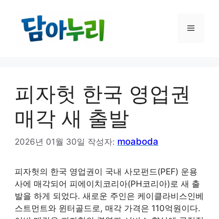
컨
텐
메
츠
로
건
뉴
너
뛰
피자헛 한국 영업권
기
매각 새 출발
moaboda
2026년 01월 30일
작성자:
피자헛의 한국 영업권이 국내 사모펀드(PEF) 운용
사에 매각되어 피에이치코리아(PH코리아)로 새 출
발을 하게 되었다. 새로운 주인은 케이클라비스인베
스트먼트와 윈터골드로, 매각 가격은 110억원이다.