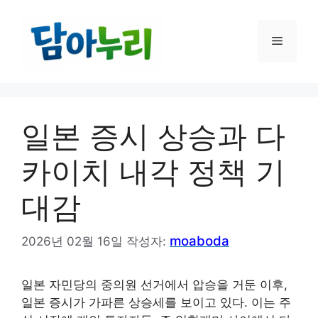
컨
텐
메
츠
로
건
뉴
너
뛰
일본 증시 상승과 다
기
카이치 내각 정책 기
대감
moaboda
2026년 02월 16일
작성자:
일본 자민당의 중의원 선거에서 압승을 거둔 이후,
일본 증시가 가파른 상승세를 보이고 있다. 이는 주