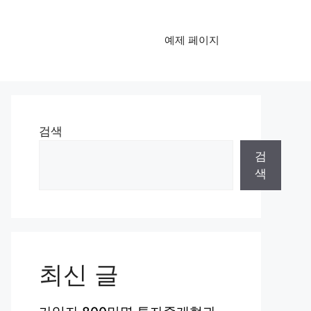
예제 페이지
검색
검
색
최신 글