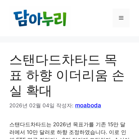
컨
텐
메
츠
로
건
뉴
너
뛰
스탠다드차타드 목
기
표 하향 이더리움 손
실 확대
moaboda
2026년 02월 04일
작성자:
스탠다드차타드는 2026년 목표가를 기존 15만 달
러에서 10만 달러로 하향 조정하였습니다. 이로 인