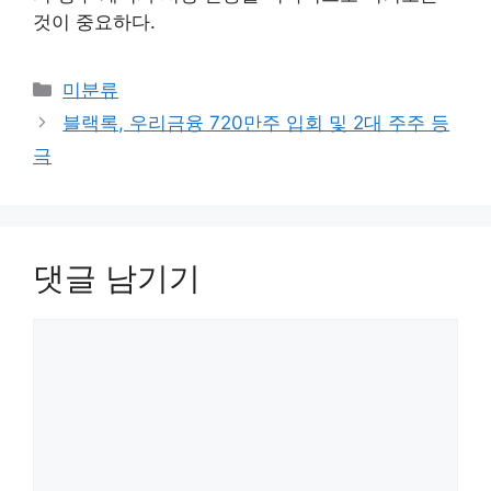
것이 중요하다.
카
미분류
테
블랙록, 우리금융 720만주 입회 및 2대 주주 등
고
극
리
댓글 남기기
댓
글