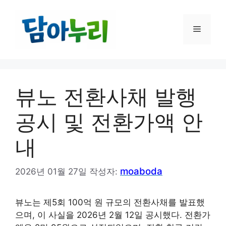
컨
텐
메
츠
로
건
뉴
너
뛰
뷰노 전환사채 발행
기
공시 및 전환가액 안
내
moaboda
2026년 01월 27일
작성자:
뷰노는 제5회 100억 원 규모의 전환사채를 발표했
으며, 이 사실을 2026년 2월 12일 공시했다. 전환가