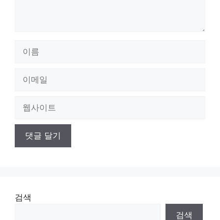
이
름
이
메
일
웹
사
이
트
검색
검색