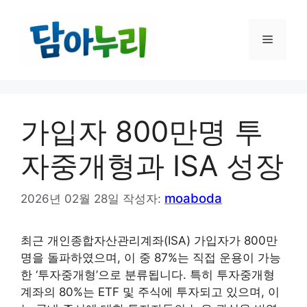
컨
텐
메
츠
로
건
뉴
너
뛰
가입자 800만명 투
기
자중개형과 ISA 성장
moaboda
2026년 02월 28일
작성자:
최근 개인종합자산관리계좌(ISA) 가입자가 800만
명을 돌파하였으며, 이 중 87%는 직접 운용이 가능
한 ‘투자중개형’으로 분류됩니다. 특히 투자중개형
계좌의 80%는 ETF 및 주식에 투자되고 있으며, 이